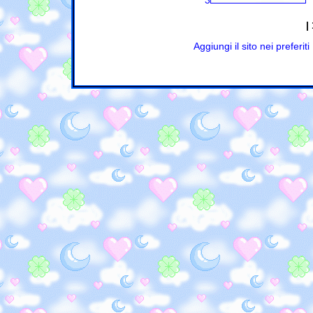
3
|
Aggiungi il sito nei preferiti