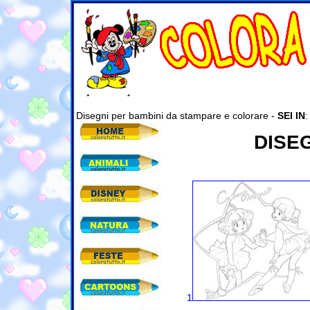
Disegni per bambini da stampare e colorare -
SEI IN
DISE
1