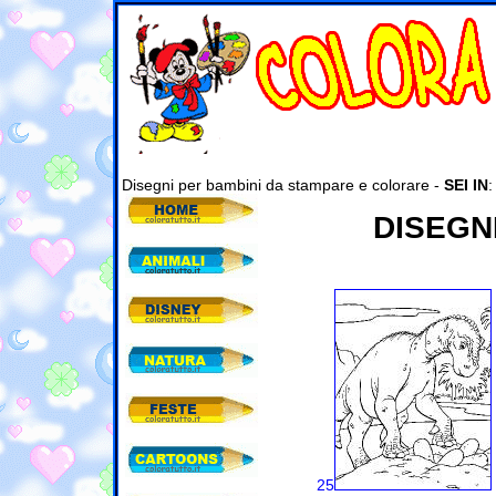
Disegni per bambini da stampare e colorare -
SEI IN
DISEGN
25