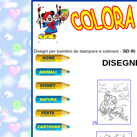
Disegni per bambini da stampare e colorare -
SEI IN
DISEGN
25