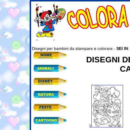
Disegni per bambini da stampare e colorare -
SEI IN
DISEGNI D
C
1