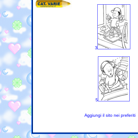
3
5
Aggiungi il sito nei preferiti