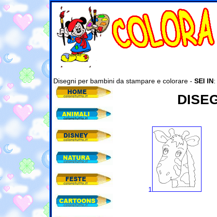
Disegni per bambini da stampare e colorare -
SEI IN
DISE
1