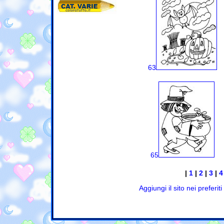
63
65
|
1
|
2
|
3
|
4
Aggiungi il sito nei preferiti