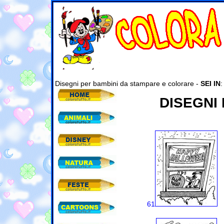
Disegni per bambini da stampare e colorare -
SEI IN
DISEGNI
61