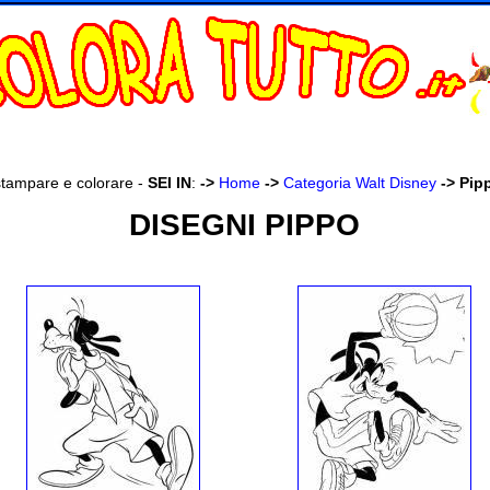
stampare e colorare -
SEI IN
:
->
Home
->
Categoria Walt Disney
->
Pip
DISEGNI PIPPO