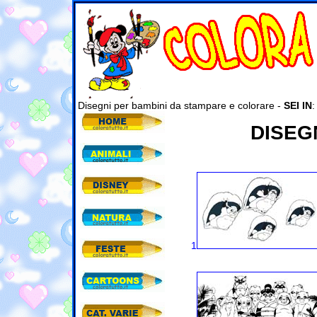
Disegni per bambini da stampare e colorare -
SEI IN
DISEG
1