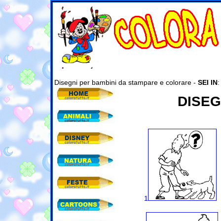
Disegni per bambini da stampare e colorare -
SEI IN
DISEGN
1