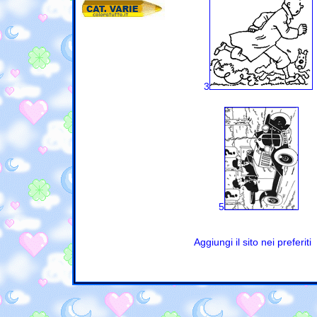
3
5
Aggiungi il sito nei preferiti