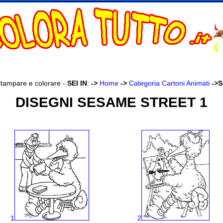
stampare e colorare -
SEI IN
:
->
Home
->
Categoria Cartoni Animati
->
S
DISEGNI SESAME STREET 1
1
2