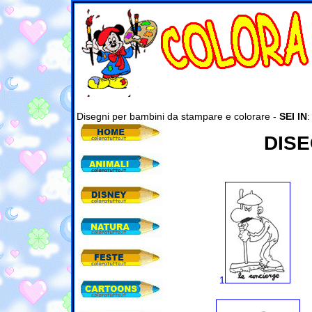
Disegni per bambini da stampare e colorare -
SEI IN
DISE
1