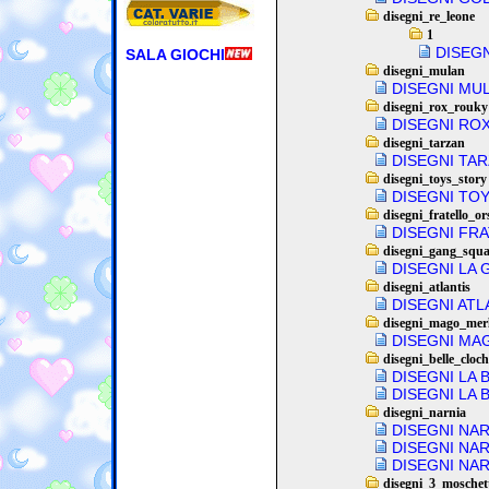
disegni_re_leone
1
DISEG
SALA GIOCHI
disegni_mulan
DISEGNI MU
disegni_rox_rouky
DISEGNI RO
disegni_tarzan
DISEGNI TA
disegni_toys_story
DISEGNI TO
disegni_fratello_or
DISEGNI FRA
disegni_gang_squa
DISEGNI LA 
disegni_atlantis
DISEGNI ATL
disegni_mago_mer
DISEGNI MA
disegni_belle_cloc
DISEGNI LA 
DISEGNI LA 
disegni_narnia
DISEGNI NAR
DISEGNI NAR
DISEGNI NAR
disegni_3_moschett