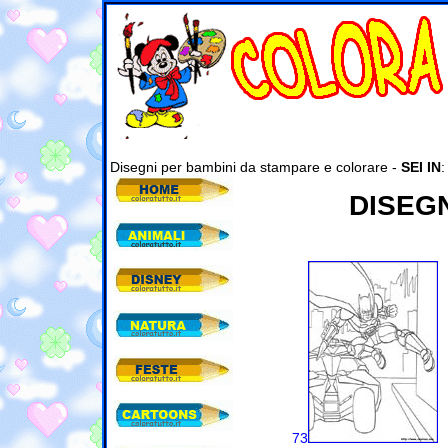
Disegni per bambini da stampare e colorare -
SEI IN
DISEG
73