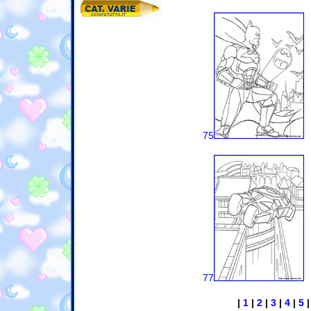
75
77
|
1
|
2
|
3
|
4
|
5