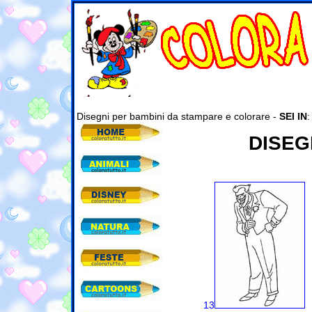
Disegni per bambini da stampare e colorare -
SEI IN
DISEG
13