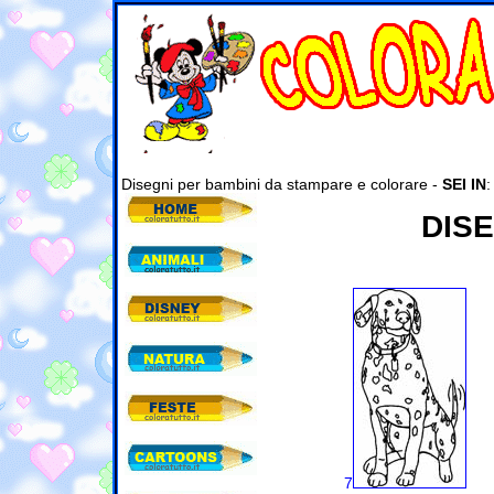
Disegni per bambini da stampare e colorare -
SEI IN
DISE
7