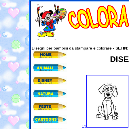
Disegni per bambini da stampare e colorare -
SEI IN
DISE
13