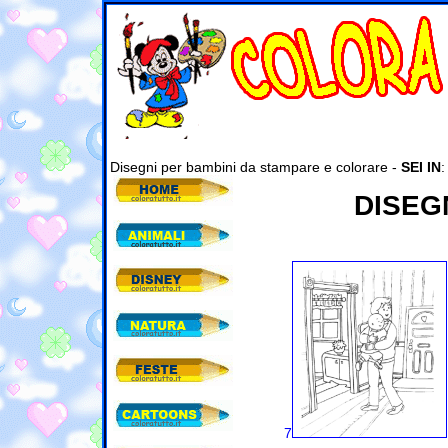
Disegni per bambini da stampare e colorare -
SEI IN
DISEG
7