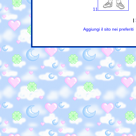
11
|
Aggiungi il sito nei preferiti