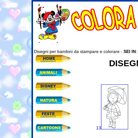
Disegni per bambini da stampare e colorare -
SEI IN
DISEG
13